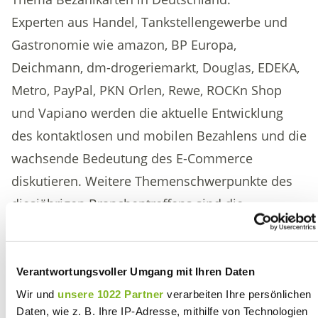
Experten aus Handel, Tankstellengewerbe und
Gastronomie wie amazon, BP Europa,
Deichmann, dm-drogeriemarkt, Douglas, EDEKA,
Metro, PayPal, PKN Orlen, Rewe, ROCKn Shop
und Vapiano werden die aktuelle Entwicklung
des kontaktlosen und mobilen Bezahlens und die
wachsende Bedeutung des E-Commerce
diskutieren. Weitere Themenschwerpunkte des
diesjährigen Branchentreffens sind die
Einschränkungen nationaler Verfahren (
ELV
) im
Kontext europäischer Harmonisierung,
Sicherheits- und Datenschutzaspekte und neue
Verantwortungsvoller Umgang mit Ihren Daten
Wege der Kundenbindung.
Wir und
unsere 1022 Partner
verarbeiten Ihre persönlichen
Daten, wie z. B. Ihre IP-Adresse, mithilfe von Technologien