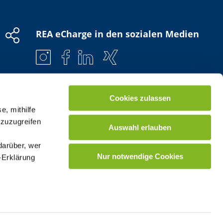
REA eCharge in den sozialen Medien
Cookies zulassen
e, mithilfe
 zuzugreifen
Auswahl erlauben
darüber, wer
Nur notwendige Cookies
-Erklärung
enau sein