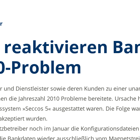
r
 reaktivieren Ba
0-Problem
ler und Dienstleister sowie deren Kunden zu einer 
nen die Jahreszahl 2010 Probleme bereitete. Ursache 
bssystem »Seccos 5« ausgestattet waren. Die Folge wa
kzeptiert wurden.
tzbetreiber noch im Januar die Konfigurationsdateie
die Bankdaten wieder ausschließlich vom Magnetstrei