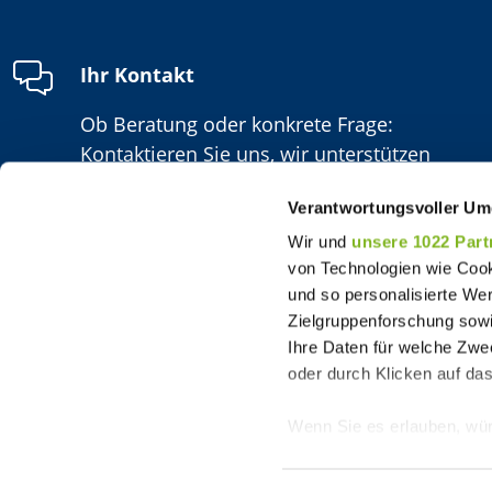
Ihr Kontakt
Ob Beratung oder konkrete Frage:
Kontaktieren Sie uns, wir unterstützen
Sie gern!
Verantwortungsvoller Um
Wir und
unsere 1022 Part
von Technologien wie Cook
und so personalisierte We
Zielgruppenforschung sowi
Ihre Daten für welche Zwec
oder durch Klicken auf da
Wenn Sie es erlauben, wür
Informationen über
FAQ
Kontakt
Karriere
können