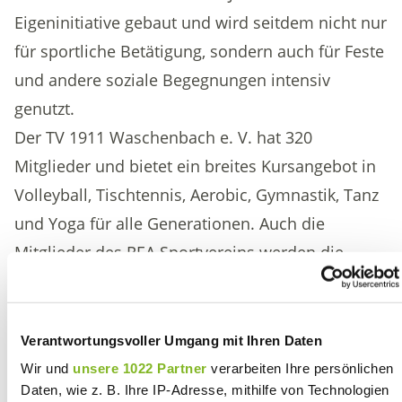
Eigeninitiative gebaut und wird seitdem nicht nur
für sportliche Betätigung, sondern auch für Feste
und andere soziale Begegnungen intensiv
genutzt.
Der TV 1911 Waschenbach e. V. hat 320
Mitglieder und bietet ein breites Kursangebot in
Volleyball, Tischtennis, Aerobic, Gymnastik, Tanz
und Yoga für alle Generationen. Auch die
Mitglieder des REA Sportvereins werden die
Turnhalle weiterhin für ihre Aktivitäten nutzen –
in Zukunft vor allem für Tischtennis. Wir freuen
uns, mit unserer Spende dazu beizutragen, dass
Verantwortungsvoller Umgang mit Ihren Daten
dieser wichtige Begegnungsort erhalten bleibt.
Wir und
unsere 1022 Partner
verarbeiten Ihre persönlichen
Daten, wie z. B. Ihre IP-Adresse, mithilfe von Technologien