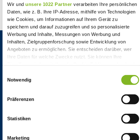
Wir und
unsere 1022 Partner
verarbeiten Ihre persönlichen
1.amazonaws.com/assets/Bilder/News Alt/img-
Daten, wie z. B. Ihre IP-Adresse, mithilfe von Technologien
116-0-T6retail_00.jpg)
wie Cookies, um Informationen auf Ihrem Gerät zu
speichern und darauf zuzugreifen und so personalisierte
Werbung und Inhalte, Messungen von Werbung und
Inhalten, Zielgruppenforschung sowie Entwicklung von
Angeboten zu ermöglichen. Sie entscheiden darüber, wer
Ihre Daten für welche Zwecke nutzt. Sie können Ihre
Einwilligung jederzeit über die Cookie-Erklärung oder durch
Klicken auf das Privacy Trigger Symbol ändern oder
Einwilligungsauswahl
Ihr Kontakt
widerrufen
Notwendig
Ob Beratung oder konkrete Frage:
Wenn Sie es erlauben, würden wir auch gerne:
Präferenzen
Kontaktieren Sie uns, wir
Informationen über Ihre geografische Lage erfassen,
unterstützen Sie gern!
welche bis auf einige Meter genau sein können
Ihr Gerät durch aktives Scannen nach bestimmten
Statistiken
Merkmalen (Fingerprinting) identifizieren
Erfahren Sie mehr darüber, wie Ihre persönlichen Daten
Marketing
Service-Hotline
verarbeitet werden, und legen Sie Ihre Präferenzen im