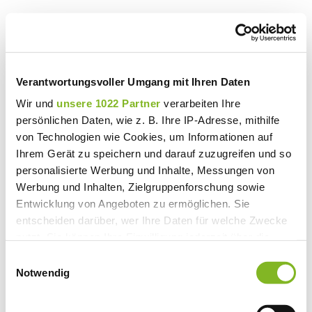
[{"id":"78c5e390-
28d2-
4cc5-
88af-
76e145acf7d2","type":"hero","data":
{"title1":"Werden
Verantwortungsvoller Umgang mit Ihren Daten
Sie
Standortpartner","title2":"","text":"Sie
Wir und
unsere 1022 Partner
verarbeiten Ihre
haben
persönlichen Daten, wie z. B. Ihre IP-Adresse, mithilfe
den
von Technologien wie Cookies, um Informationen auf
Parkplatz
-
Ihrem Gerät zu speichern und darauf zuzugreifen und so
wir
personalisierte Werbung und Inhalte, Messungen von
das
Werbung und Inhalten, Zielgruppenforschung sowie
Know-
How.
Entwicklung von Angeboten zu ermöglichen. Sie
Sie
entscheiden darüber, wer Ihre Daten für welche Zwecke
geben
nutzt. Sie können Ihre Einwilligung jederzeit über die
uns
den
Cookie-Erklärung oder durch Klicken auf das Privacy
Einwilligungsauswahl
Auftrag
Trigger Symbol ändern oder widerrufen
Notwendig
-
wir
übernehmen
Wenn Sie es erlauben, würden wir auch gerne: