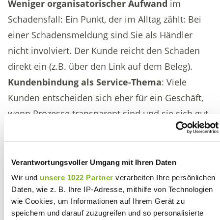
Weniger organisatorischer Aufwand
im
Schadensfall: Ein Punkt, der im Alltag zählt: Bei
einer Schadensmeldung sind Sie als Händler
nicht involviert. Der Kunde reicht den Schaden
direkt ein (z.B. über den Link auf dem Beleg).
Kundenbindung als Service-Thema
: Viele
Kunden entscheiden sich eher für ein Geschäft,
wenn Prozesse transparent sind und sie sich gut
aufgehoben fühlen. Ein klar erklärter Kaufschutz
kann dabei als zusätzlicher Service-Baustein
dienen – vor allem bei höherwertigen
Verantwortungsvoller Umgang mit Ihren Daten
Spontankäufen.
Wir und
unsere 1022 Partner
verarbeiten Ihre persönlichen
Daten, wie z. B. Ihre IP-Adresse, mithilfe von Technologien
Jetzt kostenlose Beratung sichern
wie Cookies, um Informationen auf Ihrem Gerät zu
speichern und darauf zuzugreifen und so personalisierte
So funktioniert´s im Alltag