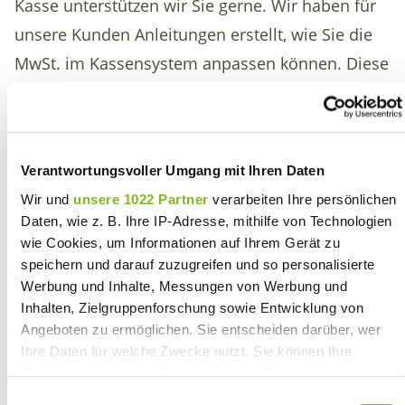
Kasse unterstützen wir Sie gerne. Wir haben für
unsere Kunden Anleitungen erstellt, wie Sie die
MwSt. im Kassensystem anpassen können. Diese
senden wir allen Kassenkunden individuell zu.
Die passende Anleitung zur Umstellung des
Mehrwertsteuersatzes finden Sie zusätzlich
hier
Verantwortungsvoller Umgang mit Ihren Daten
Stichtag für die Umstellung ist der 1. Januar 2021,
Wir und
unsere 1022 Partner
verarbeiten Ihre persönlichen
damit die MwSt-Sätze zum richtigen Zeitpunkt
Daten, wie z. B. Ihre IP-Adresse, mithilfe von Technologien
angepasst sind.
wie Cookies, um Informationen auf Ihrem Gerät zu
Bevor Änderungen vorgenommen werden, sollte
speichern und darauf zuzugreifen und so personalisierte
Werbung und Inhalte, Messungen von Werbung und
jedoch immer der Steuerberater hinzugezogen
Inhalten, Zielgruppenforschung sowie Entwicklung von
werden.
Angeboten zu ermöglichen. Sie entscheiden darüber, wer
Wenden Sie sich bei Fragen gerne an unsere
Ihre Daten für welche Zwecke nutzt. Sie können Ihre
Einwilligung jederzeit über die Cookie-Erklärung oder durch
Service-Hotline:
06154/638-152
.
Klicken auf das Privacy Trigger Symbol ändern oder
Einwilligungsauswahl